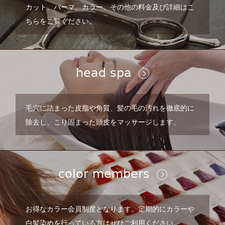
カット、パーマ、カラー、その他の料金及び詳細はこ
ちらをご覧ください。
head spa
毛穴に詰まった皮脂や角質、髪の毛の汚れを徹底的に
除去し、こり固まった頭皮をマッサージします。
color members
お得なカラー会員制度となります。定期的にカラーや
白髪染めを行っている方はぜひご利用ください。