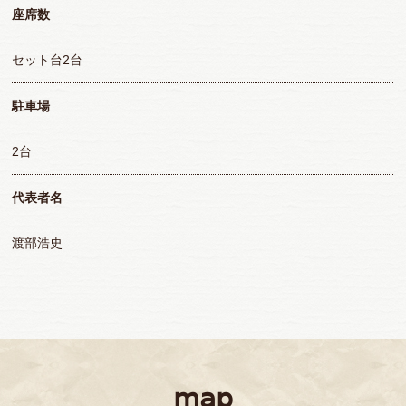
座席数
セット台2台
駐車場
2台
代表者名
渡部浩史
map