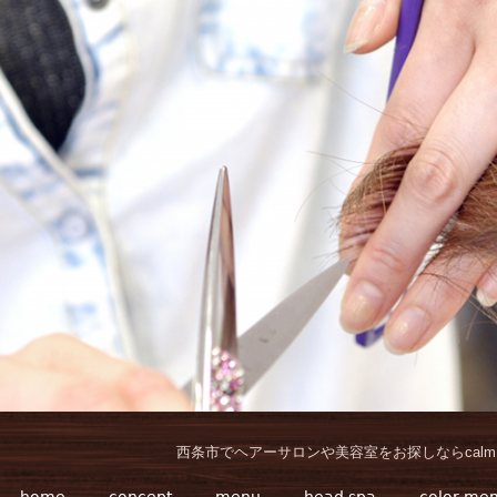
西条市でヘアーサロンや美容室をお探しならcalm 
home
concept
menu
head spa
color me