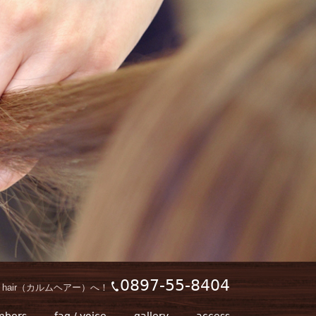
0897-55-8404
hair（カルムヘアー）へ！
mbers
faq / voice
gallery
access