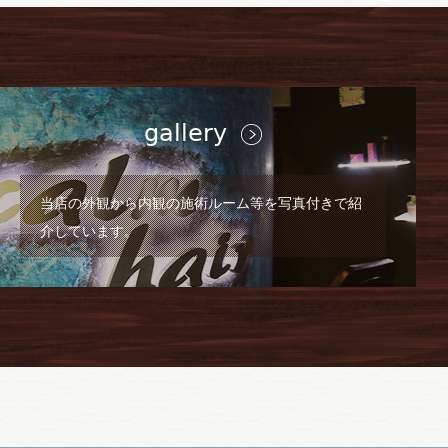
nk
link
gallery
当店の外観から内観の施術ルーム等を写真付きで紹
介しています。